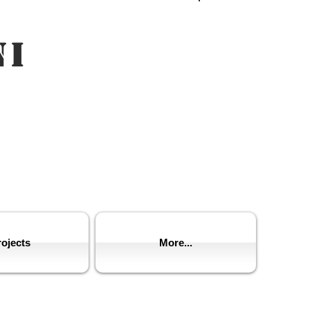
Log In
ni
ojects
More...