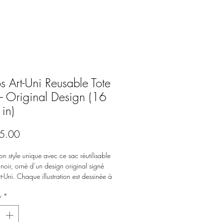
 Art-Uni Reusable Tote
 Original Design (16
in)
Price
5.00
on style unique avec ce sac réutilisable
noir, orné d’un design original signé
-Uni. Chaque illustration est dessinée à
puis imprimée avec soin grâce à la
y
*
 DTF (Direct-to-Film), assurant une tenue
urs éclatante et durable.