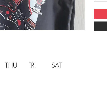
Avec son 
pour trans
trouvaill
résistant 
Détails d
THU
FRI
SAT
Dimensio
Matière 