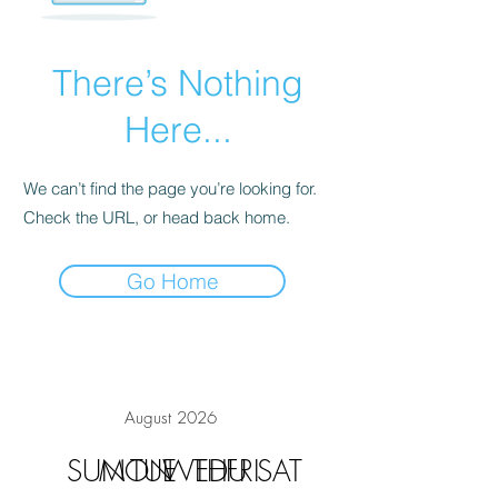
There’s Nothing
Here...
We can’t find the page you’re looking for.
Check the URL, or head back home.
Go Home
August 2026
SUN
MON
TUE
WED
THU
FRI
SAT