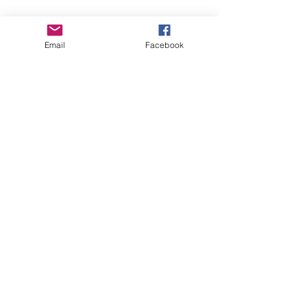
Email
Facebook
FAQ
Téléchargements et remboursements
© 2025 Chaos Art-Uni — Tous droits
réservés