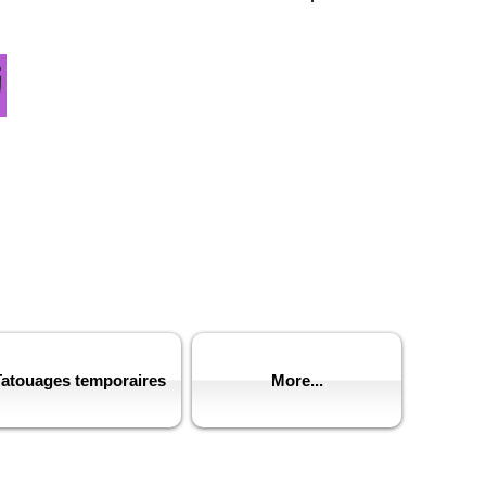
Se connecter
i
Tatouages temporaires
More...