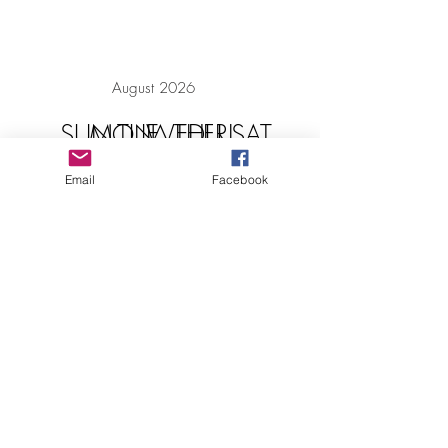
August 2026
SUN
MON
TUE
WED
THU
FRI
SAT
Email
Facebook
FAQ
Téléchargements et remboursements