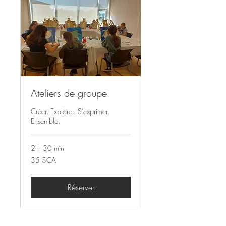
Ateliers de groupe
Créer. Explorer. S'exprimer.
Ensemble.
2 h 30 min
35 CAD
35 $CA
Réserver