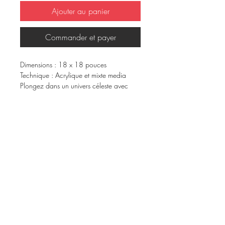
Ajouter au panier
Commander et payer
Dimensions : 18 x 18 pouces
Technique : Acrylique et mixte media
Plongez dans un univers céleste avec
cette œuvre lumineuse aux ailes d’ange
déployées. Chaque coup de pinceau
exprime à la fois douceur, force et
élévation. Les textures subtiles et les
nuances aériennes invitent à la
contemplation et à la connexion avec
une énergie protectrice. Une pièce
inspirante qui évoque la liberté, la
lumière intérieure et la résilience.