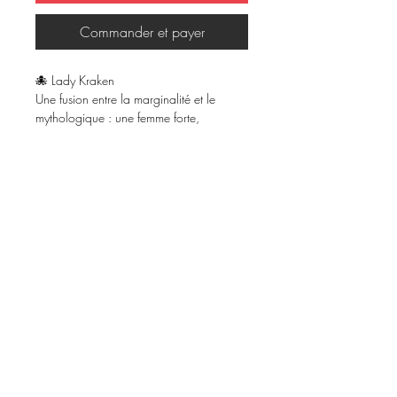
Commander et payer
🐙 Lady Kraken
Une fusion entre la marginalité et le
mythologique : une femme forte,
tentaculaire, prête à faire trembler le
monde. "Respect all, fear no one."