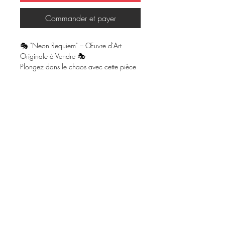
Commander et payer
🎭 "Neon Requiem" – Œuvre d'Art
Originale à Vendre 🎭
Plongez dans le chaos avec cette pièce
audacieuse et vibrante ! Une fusion
d’énergie néon, d’intensité squelettique et
d’esprit rebelle, parfaite pour les
collectionneurs qui aiment les œuvres
percutantes et symboliques.
🖼️ Medium : Feutre alcool et feutre
acrylique
🖼 Dimensions : 11" x 14"
🎨 Techniques : Acrylique sur feuille
canva
📦 Présentation : Cadre avec panneau
arrière, emballage protecteur
Une pièce parfaite pour les amateurs
d’art dynamique et coloré !