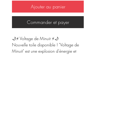
Ajouter au panier
Commander et payer
🌙⚡ Voltage de Minuit ⚡🌙
Nouvelle toile disponible ! "Voltage de
Minuit" est une explosion d'énergie et
d'attitude, capturant l'esprit rebelle sous
les lumières urbaines. Entre contrastes
électriques et détails en relief sur la jupe,
cette pièce vibre d’une intensité unique.
✨ Toile 24 x 30 pouces
🎨 Peinture acrylique avec relief
🔥 Pièce originale et unique